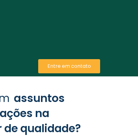
ao mercado global?
tas e descubra o caminho mais eficiente para sua habili
Entre em contato
com
assuntos
uações na
r de qualidade?