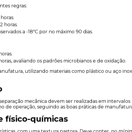
ntes regras:
horas.
2 horas.
nservados a -18ºC por no máximo 90 dias.
horas.
oras, avaliando os padrões microbianos e de oxidação.
nufatura, utilizando materiais como plástico ou aço inox 
o
eparação mecânica devem ser realizadas em intervalos 
rno de operação, seguindo as boas práticas de manufatura
e físico-químicas
erísticas, com uma textura pastosa. Deve conter, no mínim