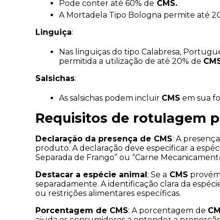
Pode conter até 60% de
 CMS.
A Mortadela Tipo Bologna permite até 2
Linguiça
:
Nas linguiças do tipo Calabresa, Portugu
permitida a utilização de até 20% de 
CMS
Salsichas
:
As salsichas podem incluir 
CMS
 em sua f
Requisitos de rotulagem 
Declaração da presença de CMS
: A presença
produto. A declaração deve especificar a espé
Separada de Frango” ou “Carne Mecanicamente
Destacar a espécie animal
: Se a
 CMS
 provém
separadamente. A identificação clara da espéc
ou restrições alimentares específicas.
Porcentagem de CMS
: A porcentagem de 
C
ajuda os consumidores a entender a proporção