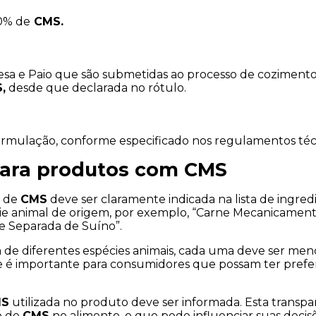
0% de
 CMS.
esa e Paio que são submetidas ao processo de cozimento,
,
 desde que declarada no rótulo.
ormulação, conforme especificado nos regulamentos téc
para produtos com CMS
 de 
CMS
 deve ser claramente indicada na lista de ingred
cie animal de origem, por exemplo, “Carne Mecanicament
 Separada de Suíno”.
 de diferentes espécies animais, cada uma deve ser men
ie é importante para consumidores que possam ter prefer
MS
 utilizada no produto deve ser informada. Esta transpar
 de 
CMS
 no alimento, o que pode influenciar suas decisõ