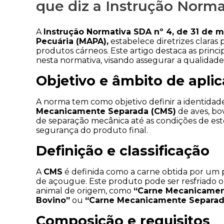
que diz a Instrução Norm
A 
Instrução Normativa SDA nº 4, de 31 de 
Pecuária (MAPA),
 estabelece diretrizes claras 
produtos cárneos. Este artigo destaca as princi
nesta normativa, visando assegurar a qualidade
Objetivo e âmbito de apli
A norma tem como objetivo definir a identidade
Mecanicamente Separada (CMS)
 de aves, b
de separação mecânica até as condições de est
segurança do produto final.
Definição e classificação
A 
CMS
 é definida como a carne obtida por um
de açougue. Este produto pode ser resfriado o
animal de origem, como 
“Carne Mecanicamen
Bovino”
 ou 
“Carne Mecanicamente Separada
Composição e requisitos