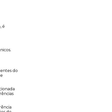
 é 
nicos.
ientes do 
e 
cionada 
ências 
ência 
es de 