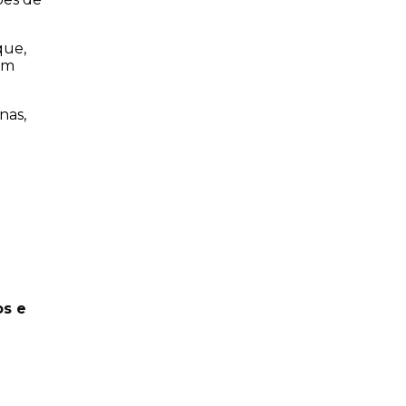
ue, 
m 
as, 
s e 