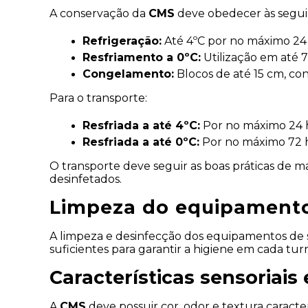
A conservação da 
CMS
 deve obedecer às segui
Refrigeração:
 Até 4ºC por no máximo 24 
Resfriamento a 0ºC:
 Utilização em até 7
Congelamento:
 Blocos de até 15 cm, co
Para o transporte:
Resfriada a até 4ºC:
 Por no máximo 24 
Resfriada a até 0ºC:
 Por no máximo 72 h
O transporte deve seguir as boas práticas de ma
desinfetados.
Limpeza do equipament
A limpeza e desinfecção dos equipamentos de s
suficientes para garantir a higiene em cada tu
Características sensoriais 
A 
CMS
 deve possuir cor, odor e textura caract