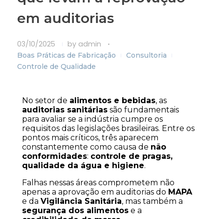
em auditorias
03/10/2025
by
admin
Boas Práticas de Fabricação
Consultoria
Controle de Qualidade
No setor de 
alimentos e bebidas
, as 
auditorias sanitárias
 são fundamentais 
para avaliar se a indústria cumpre os 
requisitos das legislações brasileiras. Entre os 
pontos mais críticos, três aparecem 
constantemente como causa de 
não 
conformidades
: 
controle de pragas, 
qualidade da água e higiene
.
Falhas nessas áreas comprometem não 
apenas a aprovação em auditorias do 
MAPA
e da 
Vigilância Sanitária
, mas também a 
segurança dos alimentos
 e a 