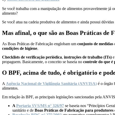
Se você trabalha com a manipulação de alimentos provavelmente já ou
alimento?
Se você atua na cadeia produtiva de alimentos e ainda possui dúvidas a
Mas afinal, o que são as Boas Práticas de 
As Boas Práticas de Fabricação englobam um
conjunto de medidas
condições de higiene
.
Checklists de verificação periódica
,
instruções de trabalho (ITs)
propaguem. Basicamente, o conceito se baseia no
controle do que é 
O BPF, acima de tudo, é obrigatório e pod
A
Agência Nacional de Vigilângia Sanitária (ANVISA)
é o órgão b
alimentos.
Em relação às BPF, as principais legislações sancionadas pela ANVI
A
Portaria SVS/MS n° 326/97
se baseia nos “Princípios Gera
sanitário e de
Boas Práticas de Fabricação para produtores e
Resolução RDC n° 275/2002
ato normativo complementar à P