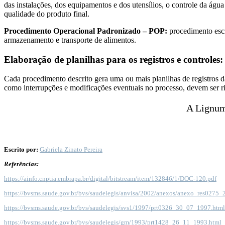
das instalações, dos equipamentos e dos utensílios, o controle da água
qualidade do produto final.
Procedimento Operacional Padronizado – POP:
procedimento escr
armazenamento e transporte de alimentos.
Elaboração de planilhas para os registros e controles:
Cada procedimento descrito gera uma ou mais planilhas de registros d
como interrupções e modificações eventuais no processo, devem ser 
A Lignum 
Escrito por:
Gabriela Zinato Pereira
Referências:
https://ainfo.cnptia.embrapa.br/digital/bitstream/item/132846/1/DOC-120.pdf
https://bvsms.saude.gov.br/bvs/saudelegis/anvisa/2002/anexos/anexo_res0275
https://bvsms.saude.gov.br/bvs/saudelegis/svs1/1997/prt0326_30_07_1997.html
https://bvsms.saude.gov.br/bvs/saudelegis/gm/1993/prt1428_26_11_1993.html