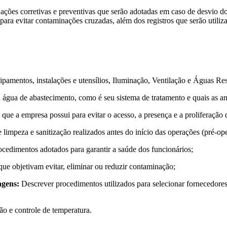
 ações corretivas e preventivas que serão adotadas em caso de desvio d
para evitar contaminações cruzadas, além dos registros que serão utili
pamentos, instalações e utensílios, Iluminação, Ventilação e Águas Res
água de abastecimento, como é seu sistema de tratamento e quais as anál
ue a empresa possui para evitar o acesso, a presença e a proliferação d
impeza e sanitização realizados antes do início das operações (pré-ope
cedimentos adotados para garantir a saúde dos funcionários;
e objetivam evitar, eliminar ou reduzir contaminação;
agens:
Descrever procedimentos utilizados para selecionar fornecedores
o e controle de temperatura.