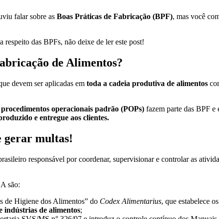
viu falar sobre as
Boas Práticas de Fabricação (BPF)
, mas você com
 respeito das BPFs, não deixe de ler este post!
Fabricação de Alimentos?
que devem ser aplicadas em
toda a cadeia produtiva de alimentos
com
e
procedimentos operacionais padrão (POPs)
fazem parte das BPF e e
produzido e entregue aos clientes.
e gerar multas!
rasileiro responsável por coordenar, supervisionar e controlar as ativida
SA são:
is de Higiene dos Alimentos” do
Codex Alimentarius
, que estabelece os
 indústrias de alimentos
;
ortaria SVS/MS n° 326/97 e introduz o controle contínuo dos Manuais