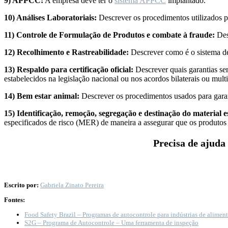
9) APPCC:
A empresa deve ter o
sistema APPCC
implantado.
10) Análises Laboratoriais:
Descrever os procedimentos utilizados pa
11) Controle de Formulação de Produtos e combate à fraude:
Des
12) Recolhimento e Rastreabilidade:
Descrever como é o sistema de
13) Respaldo para certificação oficial:
Descrever quais garantias ser
estabelecidos na legislação nacional ou nos acordos bilaterais ou multil
14) Bem estar animal:
Descrever os procedimentos usados para garan
15) Identificação, remoção, segregação e destinação do material 
especificados de risco (MER) de maneira a assegurar que os produtos
Precisa de ajuda
Escrito por:
Gabriela Zinato Pereira
Fontes:
Food Safety Brazil – Programas de autocontrole para indústrias de alimen
S2G – Programa de Autocontrole – Uma ferramenta de inspeção