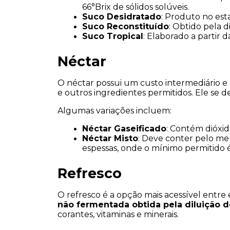
66°Brix de sólidos solúveis.
Suco Desidratado
: Produto no esta
Suco Reconstituído
: Obtido pela 
Suco Tropical
: Elaborado a partir 
Néctar
O néctar possui um custo intermediário e 
e outros ingredientes permitidos. Ele se 
Algumas variações incluem:
Néctar Gaseificado
: Contém dióxid
Néctar Misto
: Deve conter pelo me
espessas, onde o mínimo permitido é
Refresco
O refresco é a opção mais acessível entre
não fermentada obtida pela diluição d
corantes, vitaminas e minerais.