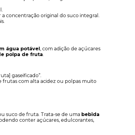
l.
 a concentração original do suco integral.
s.
em água potável
, com adição de açúcares 
e polpa de fruta
.
uta] gaseificado”.
e frutas com alta acidez ou polpas muito 
ou suco de fruta. Trata-se de uma 
bebida 
podendo conter açúcares, edulcorantes, 