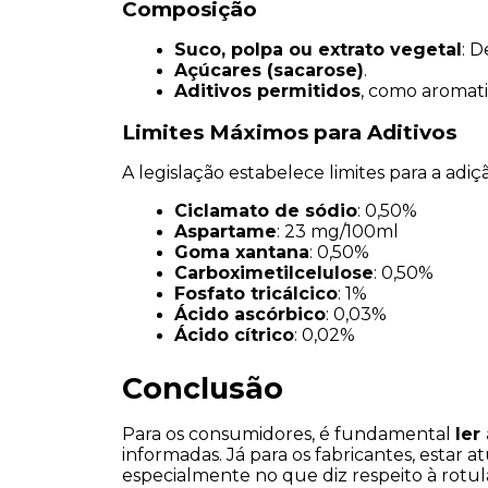
Composição
Suco, polpa ou extrato vegetal
: 
Açúcares (sacarose)
.
Aditivos permitidos
, como aromati
Limites Máximos para Aditivos
A legislação estabelece limites para a adi
Ciclamato de sódio
: 0,50%
Aspartame
: 23 mg/100ml
Goma xantana
: 0,50%
Carboximetilcelulose
: 0,50%
Fosfato tricálcico
: 1%
Ácido ascórbico
: 0,03%
Ácido cítrico
: 0,02%
Conclusão
Para os consumidores, é fundamental 
ler
informadas. Já para os fabricantes, estar a
especialmente no que diz respeito à rotul