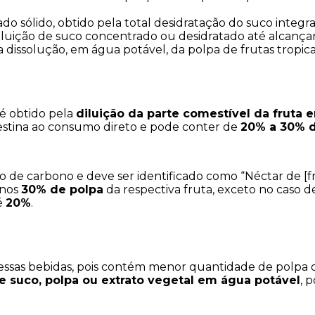
do sólido, obtido pela total desidratação do suco integra
diluição de suco concentrado ou desidratado até alcançar
da dissolução, em água potável, da polpa de frutas tropicai
é obtido pela 
diluição da parte comestível da fruta 
destina ao consumo direto e pode conter de 
20% a 30% d
o de carbono e deve ser identificado como “Néctar de [fr
nos 
30% de polpa
 da respectiva fruta, exceto no caso d
 
20%
.
 essas bebidas, pois contém menor quantidade de polpa 
e suco, polpa ou extrato vegetal em água potável
, 