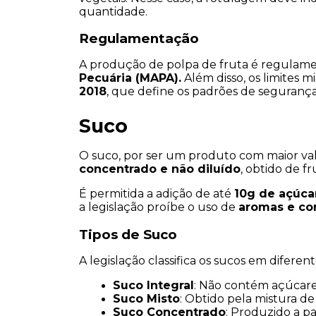
quantidade.
Regulamentação
A produção de polpa de fruta é regulame
Pecuária (MAPA).
 Além disso, os limites m
2018
, que define os padrões de segurança
Suco
O suco, por ser um produto com maior valo
concentrado e não diluído
, obtido de f
É permitida a adição de até 
10g de açúca
a legislação proíbe o uso de 
aromas e cora
Tipos de Suco
A legislação classifica os sucos em diferen
Suco Integral
: Não contém açúcare
Suco Misto
: Obtido pela mistura de
Suco Concentrado
: Produzido a pa