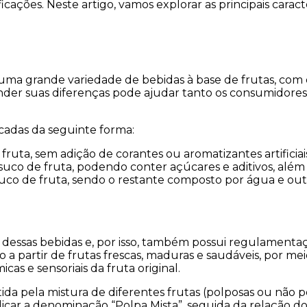
ficações. Neste artigo, vamos explorar as principais cara
uma grande variedade de bebidas à base de frutas, com 
nder suas diferenças pode ajudar tanto os consumidores
ficadas da seguinte forma:
ruta, sem adição de corantes ou aromatizantes artificiai
suco de fruta, podendo conter açúcares e aditivos, alé
uco de fruta, sendo o restante composto por água e outr
 dessas bebidas e, por isso, também possui regulamentaç
a partir de frutas frescas, maduras e saudáveis, por m
icas e sensoriais da fruta original.
tida pela mistura de diferentes frutas (polposas ou não p
ndicar a denominação “Polpa Mista”, seguida da relação 