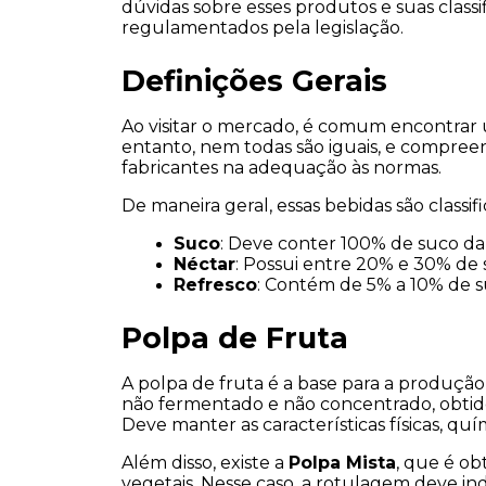
dúvidas sobre esses produtos e suas classi
regulamentados pela legislação.
Definições Gerais
Ao visitar o mercado, é comum encontrar 
entanto, nem todas são iguais, e compree
fabricantes na adequação às normas.
De maneira geral, essas bebidas são classi
Suco
: Deve conter 100% de suco da f
Néctar
: Possui entre 20% e 30% de 
Refresco
: Contém de 5% a 10% de s
Polpa de Fruta
A polpa de fruta é a base para a produção
não fermentado e não concentrado, obtido 
Deve manter as características físicas, quím
Além disso, existe a 
Polpa Mista
, que é ob
vegetais. Nesse caso, a rotulagem deve i