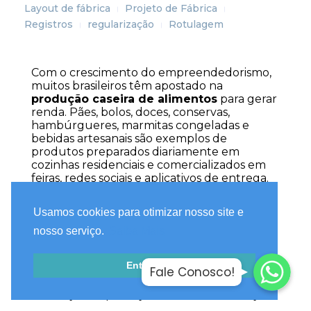
Layout de fábrica
Projeto de Fábrica
Registros
regularização
Rotulagem
Com o crescimento do empreendedorismo, 
muitos brasileiros têm apostado na 
produção caseira de alimentos
 para gerar 
renda. Pães, bolos, doces, conservas, 
hambúrgueres, marmitas congeladas e 
bebidas artesanais são exemplos de 
produtos preparados diariamente em 
cozinhas residenciais e comercializados em 
feiras, redes sociais e aplicativos de entrega.
Mas o que poucos sabem é que 
produzir 
Usamos cookies para otimizar nosso site e
alimentos em casa para venda, sem 
seguir os requisitos legais e sanitários, 
nosso serviço.
Saiba Mais
pode ser considerado uma atividade 
Fale Conosco
Fale Conosco
irregular
, e isso pode trazer sérios riscos para 
Entendi
o negócio, para o consumidor e até mesmo 
Fale Conosco!
Fale Conosco
para o produtor, que pode sofrer multas, 
interdições e proibições de comercialização.