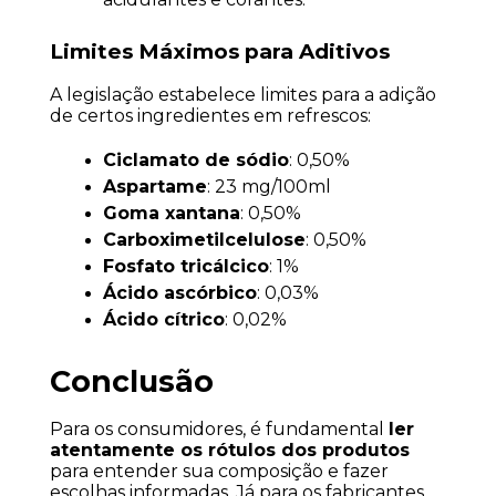
Limites Máximos para Aditivos
A legislação estabelece limites para a adição 
de certos ingredientes em refrescos:
Ciclamato de sódio
: 0,50%
Aspartame
: 23 mg/100ml
Goma xantana
: 0,50%
Carboximetilcelulose
: 0,50%
Fosfato tricálcico
: 1%
Ácido ascórbico
: 0,03%
Ácido cítrico
: 0,02%
Conclusão
Para os consumidores, é fundamental 
ler 
atentamente os rótulos dos produtos
para entender sua composição e fazer 
escolhas informadas. Já para os fabricantes, 