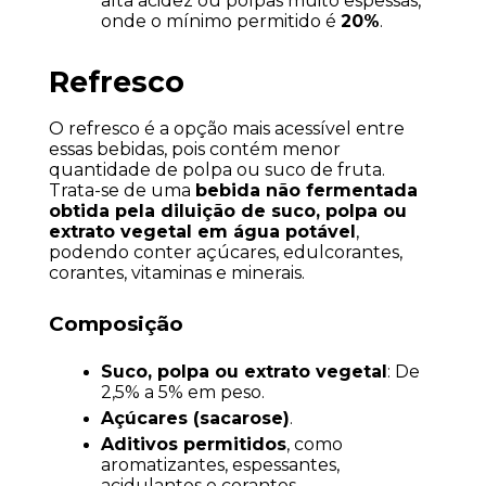
alta acidez ou polpas muito espessas, 
onde o mínimo permitido é 
20%
.
Refresco
O refresco é a opção mais acessível entre 
essas bebidas, pois contém menor 
quantidade de polpa ou suco de fruta. 
Trata-se de uma 
bebida não fermentada 
obtida pela diluição de suco, polpa ou 
extrato vegetal em água potável
, 
podendo conter açúcares, edulcorantes, 
corantes, vitaminas e minerais.
Composição
Suco, polpa ou extrato vegetal
: De 
2,5% a 5% em peso.
Açúcares (sacarose)
.
Aditivos permitidos
, como 
aromatizantes, espessantes, 
acidulantes e corantes.