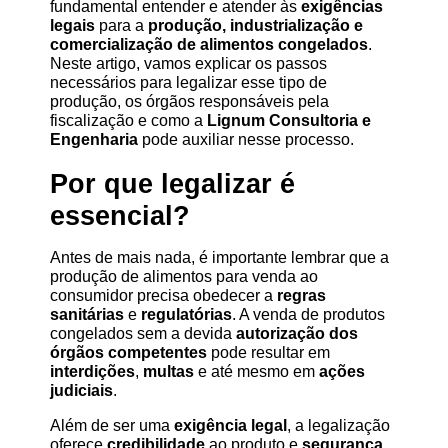
fundamental entender e atender às 
exigências 
legais
 para a 
produção, industrialização e 
comercialização de alimentos congelados
. 
Neste artigo, vamos explicar os passos 
necessários para legalizar esse tipo de 
produção, os órgãos responsáveis pela 
fiscalização e como a 
Lignum Consultoria e 
Engenharia
 pode auxiliar nesse processo.
Por que legalizar é 
essencial?
Antes de mais nada, é importante lembrar que a 
produção de alimentos para venda ao 
consumidor precisa obedecer a 
regras 
sanitárias
 e 
regulatórias
. A venda de produtos 
congelados sem a devida 
autorização dos 
órgãos competentes
 pode resultar em 
interdições
, 
multas
 e até mesmo em 
ações 
judiciais
.
Além de ser uma 
exigência legal
, a legalização 
oferece 
credibilidade
 ao produto e 
segurança 