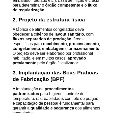
embalado, rotulado etc.). Essa definição é crucial 
para determinar o 
órgão competente
 e o 
fluxo 
de regularização
.
2. Projeto da estrutura física
A fábrica de alimentos congelados deve 
obedecer a critérios de 
layout sanitário
, com 
fluxos separados de produção
, áreas 
específicas para 
recebimento
, 
processamento
, 
congelamento
, 
embalagem
 e 
armazenamento
. 
O projeto deve ser elaborado por profissional 
habilitado, e em muitos casos, 
aprovado 
previamente
 pelo órgão fiscalizador.
3. Implantação das Boas Práticas 
de Fabricação (BPF)
A implantação de 
procedimentos 
padronizados
 para higiene, controle de 
temperatura, rastreabilidade, controle de pragas 
e capacitação de pessoal é fundamental para 
garantir a 
qualidade e segurança
 dos alimentos 
congelados.