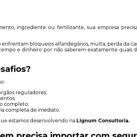
mento, ingrediente ou fertilizante, sua empresa precis
o
 enfrentam bloqueios alfandegários, multa, perda da ca
tempo e dinheiro por não saberem exatamente quais do
esafios?
o:
órgãos reguladores;
entos;
so completo;
ia completa de imediato.
s que estamos desenvolvendo na 
Lignum Consultoria.
uem precisa importar com segu