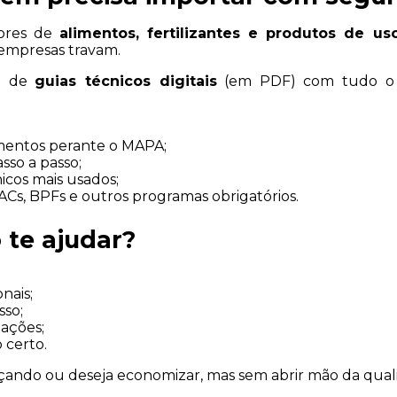
ores de 
alimentos, fertilizantes e produtos de uso
 empresas travam.
a de 
guias técnicos digitais
 (em PDF) com tudo o q
imentos perante o MAPA;
sso a passo;
icos mais usados;
Cs, BPFs e outros programas obrigatórios.
 te ajudar?
nais;
sso;
zações;
 certo.
çando ou deseja economizar, mas sem abrir mão da quali