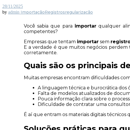
28/11/2025
by
admin
Importação
Registros
regularização
Você sabia que para 
importar
 qualquer ali
competentes?
Empresas que tentam 
importar
 sem 
registr
E a verdade é que muitos negócios perdem 
corretamente.
Quais são os principais d
Muitas empresas encontram dificuldades com
A linguagem técnica e burocrática dos 
Falta de modelos atualizados de docum
Pouca informação clara sobre o proces
Dificuldade de contratar uma consultor
É aí que entram os materiais digitais técnico
Soluções práticas para q