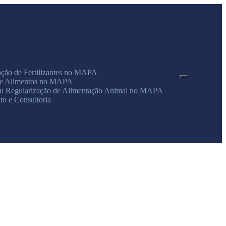
ação de Fertilizantes no MAPA
de Alimentos no MAPA
ou Regularização de Alimentação Animal no MAPA
to e Consultoria