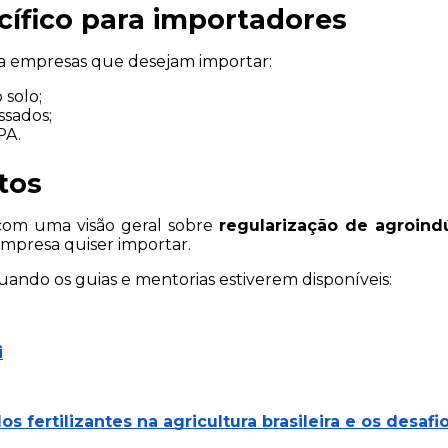
ífico para importadores
ra empresas que desejam importar:
 solo;
ssados;
PA.
tos
com uma visão geral sobre 
regularização de agroindú
 empresa quiser importar.
uando os guias e mentorias estiverem disponíveis:
i
os fertilizantes na agricultura brasileira e os desaf